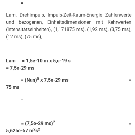
=
Lam, Drehimpuls, Impuls-Zeit-Raum-Energie Zahlenwerte
und bezogenen, Einheitsdimensionen mit Kehrwerten
(Intensitätseinheiten), (1,171875 ms), (1,92 ms), (3,75 ms),
(12 ms), (75 ms),
Lam = 1,5e-10 m x 5,e-19 s
= 7,5e-29 ms
5
= (Nun)
x 7,5e-29 ms =
75 ms
=
2
= (7,5e-29 ms)
=
2
2
5,625e-57 m
s