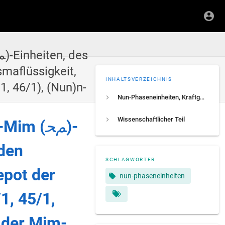
maflüssigkeit,
INHALTSVERZEICHNIS
1, 46/1), (Nun)n-
Nun-Phaseneinheiten, Kraftgradienten, Ha-Mim (ﻢﺤ)-Einheiten, des Heizers, schwarzes strömenden Flüssigkeitszustände, Plasmaflüssigkeit, Depot der Nuur-Einheiten, (40/1, 41/1), 42/1, 43/1,44/1, 45/1, 46/1), (Nun)n-Potentialtopf und Gradienten der Mim-Werten
Wissenschaftlicher Teil
-Mim (
ﻢﺤ
)-
nden
SCHLAGWÖRTER
epot der
nun-phaseneinheiten
1, 45/1,
 der Mim-