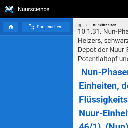
Nuurscience
/
nuneinheiten
Durchsuchen
10.1.31. Nun-Phasenei
Heizers, schwar
Depot der Nuur-Ei
Potentialtopf u
Nun-Phasen
Einheiten, 
Flüssigkeit
Nuur-Einheit
46/1), (Nun