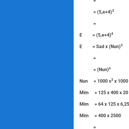
=
3
= (5,e+4)
=
=
4
E = (5,e+4)
=
3
E = Sad x (Nun)
=
n
= (Nun)
3
Nun = 1000 s
x 1000 
Mim = 125 
Mim = 64 x 1
Mim = 400
=