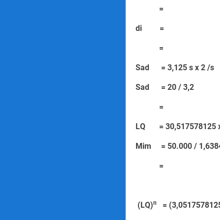
=
di = 
=
Sad = 3,125
Sad = 20 
=
LQ = 30,51757
Mim = 50.000
=
n
(LQ)
= (3,051757812