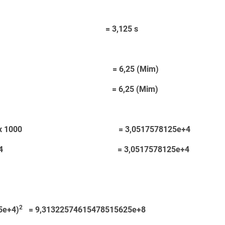
= 3,125 s
 s x 2 /s = 6,25 (Mim)
/ 3,2 = 6,25 (Mim)
8125 x 1000 = 3,0517578125e+4
 / 1,6384 = 3,0517578125e+4
2
5e+4)
= 9,31322574615478515625e+8