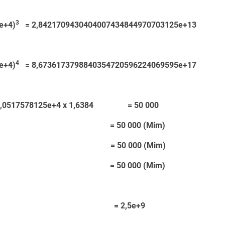
3
+4)
= 2,8421709430404007434844970703125e+13
4
+4)
= 8,6736173798840354720596224069595e+17
 3,0517578125e+4 x 1,6384 = 50 000
x 400 = 50 000 (Mim)
5 x 64 = 50 000 (Mim)
 x 20 = 50 000 (Mim)
 2,5e+9