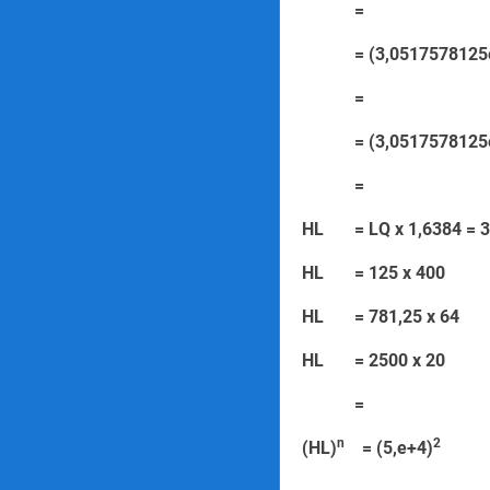
=
= (3,0517578125e
=
= (3,0517578125e
=
HL = LQ x 1,6384 =
HL = 125 
HL = 781,2
HL = 2500
=
n
2
(HL)
= (5,e+4)
=