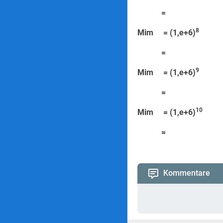
=
8
Mim = (1,e+6)
=
=
9
Mim = (1,e+6)
=
=
10
Mim = (1,e+6)
=
Kommentare