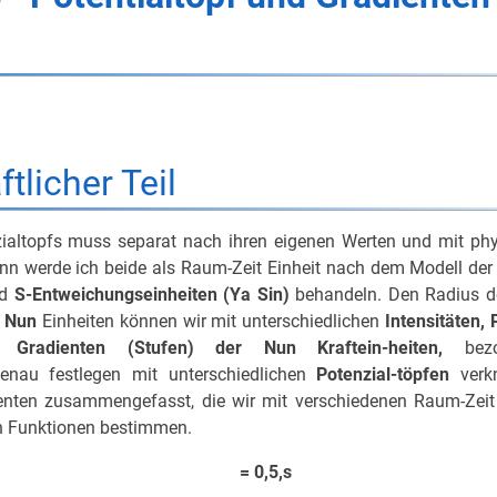
tlicher Teil
zialtopfs muss separat nach ihren eigenen Werten und mit phy
nn werde ich beide als Raum-Zeit Einheit nach dem Modell der
nd
S-Entweichungseinheiten (Ya Sin)
behandeln. Den Radius d
d
Nun
Einheiten können wir mit unterschiedlichen
Intensitäten,
ie Gradienten (Stufen) der Nun Kraftein-heiten,
bezo
genau festlegen mit unterschiedlichen
Potenzial-töpfen
verk
enten zusammengefasst, die wir mit verschiedenen Raum-Zei
en Funktionen bestimmen.
 /s = 0,5,s