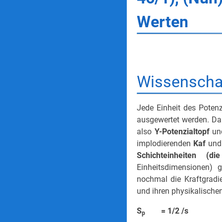
Werten
Wissenschaf
Jede Einheit des Poten
ausgewertet werden. Da
also
Y-Potenzialtopf
u
implodierenden
Kaf
un
Schichteinheiten (d
Einheitsdimensionen) 
nochmal die Kraftgradi
und ihren physikalisch
S
= 1/2
p