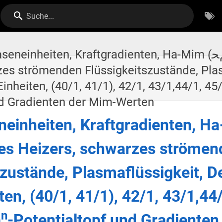
Suche...
nheiten, Kraftgradienten, Ha-Mim (ﻢﺤ)-Einheiten, des
zes strömenden Flüssigkeitszustände, Plas
nheiten, (40/1, 41/1), 42/1, 43/1,44/1, 45/
nd Gradienten der Mim-Werten
einheiten, Kraftgradienten, Ha
des Heizers, schwarzes ströme
szustände, Plasmaflüssigkeit, D
en, (40/1, 41/1), 42/1, 43/1,44/
n
)
-Potentialtopf und Gradienten