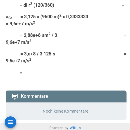
2
= di r
(120/360) =
2
a
= 3,125 x (9600 m)
x 0,3333333
Gr
2
= 9,6e+7 m/s
2
= 2,88e+8 sm
/ 3 =
2
9,6e+7 m/s
= 3,e+8 / 3,125 s =
2
9,6e+7 m/s
=
Kommentare
Noch keine Kommentare.
Powered by
Wiki.js