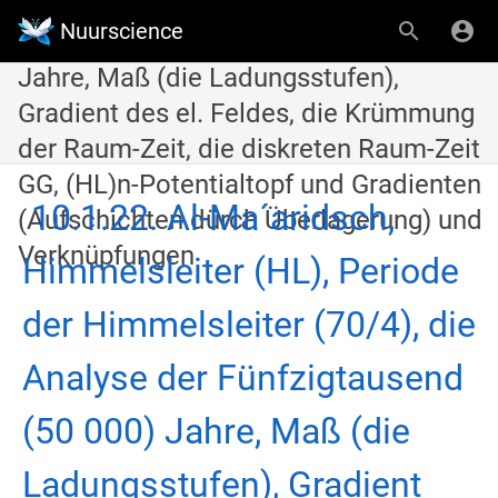
(HL), Periode der Himmelsleiter (70/4),
Nuurscience
die Analyse der Fünfzigtausend (50 000)
Jahre, Maß (die Ladungsstufen),
Gradient des el. Feldes, die Krümmung
der Raum-Zeit, die diskreten Raum-Zeit
GG, (HL)n-Potentialtopf und Gradienten
10.1.22. Al-Ma´aridsch,
(Aufschichten dürch Überlagerung) und
Verknüpfungen
Himmelsleiter (HL), Periode
der Himmelsleiter (70/4), die
Analyse der Fünfzigtausend
(50 000) Jahre, Maß (die
Ladungsstufen), Gradient