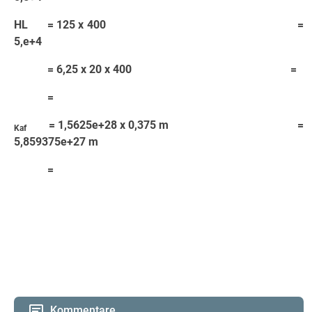
HL = 125 x 400 =
5,e+4
= 6,25 x 20 x 400 =
=
= 1,5625e+28 x 0,375 m =
Kaf
5,859375e+27 m
=
Kommentare