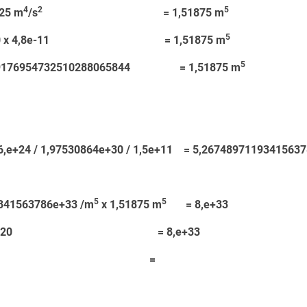
4
2
5
125 m
/s
= 1,51875 m
5
+10 x 4,8e-11 = 1,51875 m
5
176954732510288065844 = 1,51875 m
+24 / 1,97530864e+30 / 1,5e+11 = 5,26748971193415637
5
5
341563786e+33 /m
x 1,51875 m
= 8,e+33
00 x 20 = 8,e+33
 Mim =