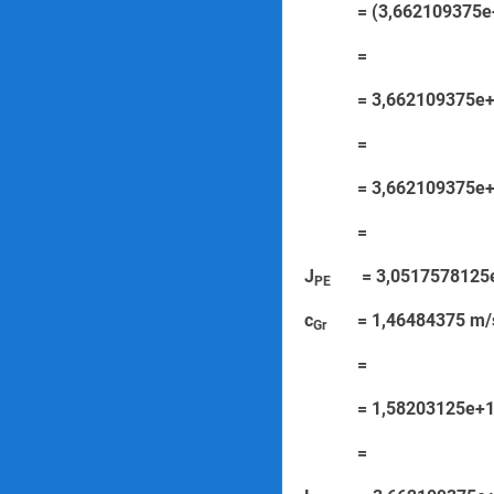
= (3,662109375e+
=
= 3,662109375e
=
= 3,662109375
=
J
= 3,0517578125
PE
c
= 1,46484375
Gr
=
= 1,58203125e+1
=