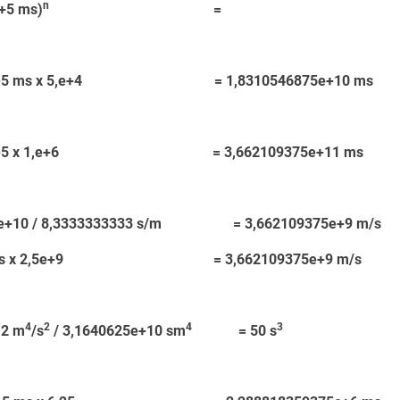
n
5 ms)
=
+5 ms x 5,e+4 = 1,8310546875e+10 ms
e+5 x 1,e+6 = 3,662109375e+11 ms
e+10 / 8,3333333333 s/m = 3,662109375e+9 m/s
 m/s x 2,5e+9 = 3,662109375e+9 m/s
4
2
4
3
2 m
/s
/ 3,1640625e+10 sm
= 50 s