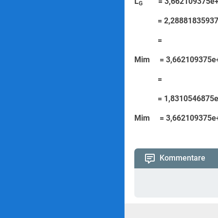
L
= 3,662109375
G
= 2,28881835937
=
Mim = 3,662109
=
= 1,8310546875e
Mim = 3,6621093
Kommentare