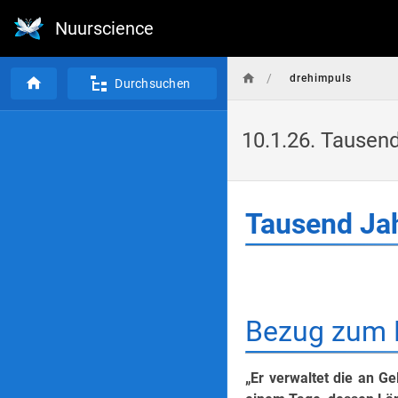
Nuurscience
/
drehimpuls
Durchsuchen
10.1.26. Tausend
Tausend Jah
Bezug zum 
„Er verwaltet die an G