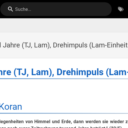
Suche...
 Jahre (TJ, Lam), Drehimpuls (Lam-Einheit
re (TJ, Lam), Drehimpuls (Lam-
Koran
elegenheiten von Himmel und Erde, dann werden sie wieder 