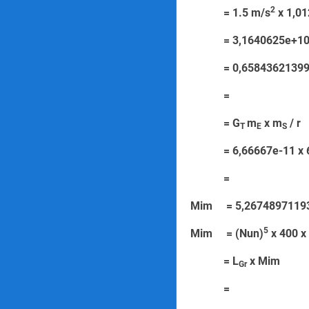
2
= 1.5 m/s
x 1,0
= 3,1640625e
= 0,65843621399
=
= G
m
x m
/ r
T
E
S
= 6,66667e-11 x 6,e
=
Mim = 5,2674897119
5
Mim = (Nun)
x 4
= L
x
Gr
=