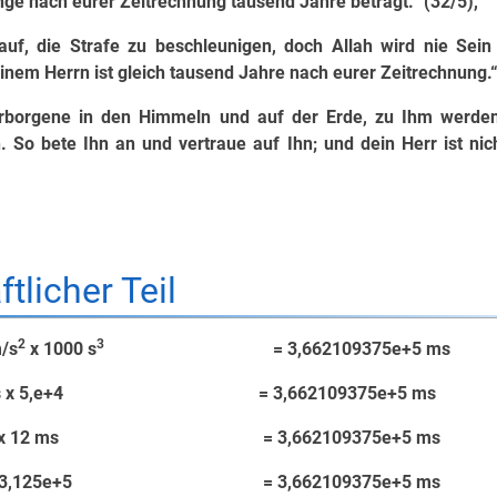
ge nach eurer Zeitrechnung tausend Jahre beträgt.“ (32/5),
auf, die Strafe zu beschleunigen, doch Allah wird nie Sei
einem Herrn ist gleich tausend Jahre nach eurer Zeitrechnung.“
erborgene in den Himmeln und auf der Erde, zu Ihm werden
 So bete Ihn an und vertraue auf Ihn; und dein Herr ist nich
tlicher Teil
2
3
/s
x 1000 s
= 3,662109375e+5 ms
5 ms x 5,e+4 = 3,662109375e+5 ms
125 x 12 ms = 3,662109375e+5 ms
 x 3,125e+5 = 3,662109375e+5 ms