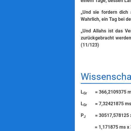
einem Tage, dessen Län
„Und sie fordern dich 
Wahrlich, ein Tag bei d
„Und Allahs ist das V
zurückgebracht werden.
(11/123)
Wissenschaf
L
= 366,2109375 m
Gr
L
= 7,3242187
Gr
P
= 30517,578
J
= 1,171875 ms