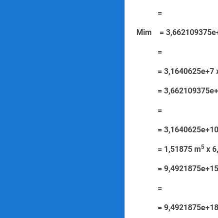
=
Mim = 3,6621093
=
= 3,1640625e+7 x 
= 3,662109375e+5 
=
= 3,1640625e+10
5
= 1,51875 m
x
= 9,4921875e+15
=
= 9,4921875e