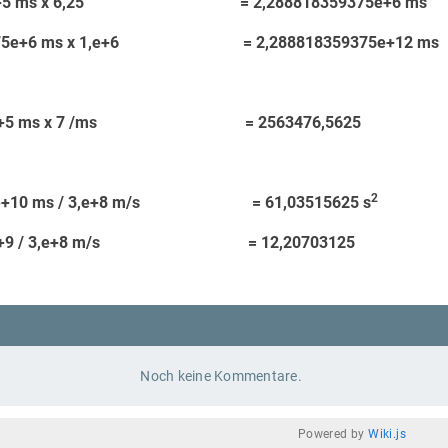
e+5 ms x 6,25 = 2,288818359375e+6 ms
5e+6 ms x 1,e+6 = 2,288818359375e+12 ms
375e+5 ms x 7 /ms = 2563476,5625
2
+10 ms / 3,e+8 m/s = 61,03515625 s
75e+9 / 3,e+8 m/s = 12,20703125
Noch keine Kommentare.
Powered by
Wiki.js