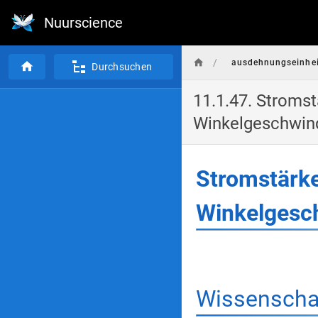
Nuurscience
/
ausdehnungseinhei
Durchsuchen
11.1.47. Stromst
Winkelgeschwind
Stromstärke
Winkelgesc
Wissenschaf