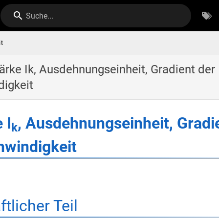
Suche...
t
ärke Ik, Ausdehnungseinheit, Gradient der
igkeit
 I
, Ausdehnungseinheit, Gradi
k
hwindigkeit
tlicher Teil