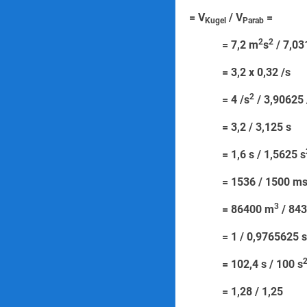
= V
/ V
=
Kugel
Parab
2
2
= 7,2 m
s
/ 7,0
= 3,2 x 0
2
= 4 /s
/ 3,
= 3,2 / 3
= 1,6 s / 1,5625 s
= 1536 / 
3
= 86400 m
/ 
= 1 / 0,97
= 102,4 s / 100 s
= 1,28 /