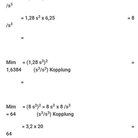
3
/s
3
= 1,28 s
x 6,25 = 8
3
/s
=
3
2
Mim = (1,28 s
)
=
3
3
1,6384 (s
/s
) Kopplung
=
3
2
3
3
Mim = (8 s
)
= 8 s
x 8 /s
3
3
= 64 (s
/s
) Kopplung
= 3,2 x 20 =
64