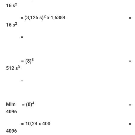
2
16 s
2
= (3,125 s)
x 1,6384 =
2
16 s
=
3
= (8)
=
3
512 s
=
4
Mim = (8)
=
4096
= 10,24 x 400 =
4096