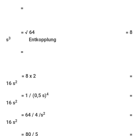
=
= √ 64 = 8
3
s
Entkopplung
=
= 8 x 2 =
2
16 s
4
= 1 / (0,5 s)
=
2
16 s
2
= 64 / 4 /s
=
2
16 s
= 80 / 5 =