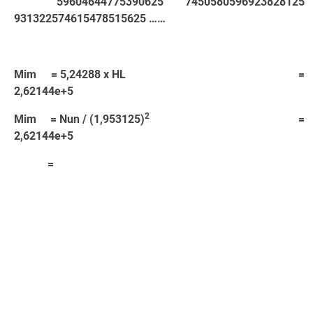
59604644775390625 7450580596923828125
931322574615478515625 ……
Mim = 5,24288 x HL =
2,62144e+5
2
Mim = Nun / (1,953125)
=
2,62144e+5
=