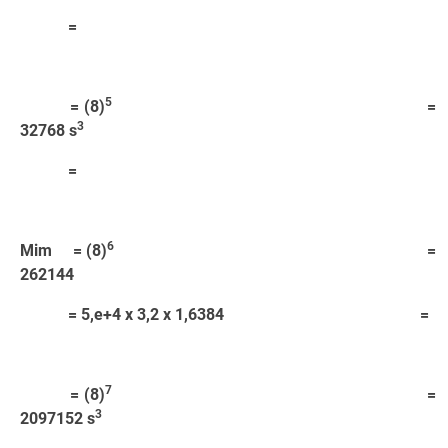
=
5
= (8)
=
3
32768 s
=
6
Mim = (8)
=
262144
= 5,e+4 x 3,2 x 1,6384 =
7
= (8)
=
3
2097152 s