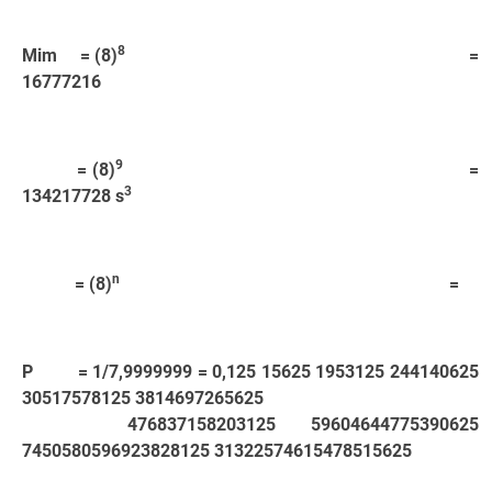
8
Mim = (8)
=
16777216
9
= (8)
=
3
134217728 s
n
= (8)
=
P = 1/7,9999999 = 0,125 15625 1953125 244140625
30517578125 3814697265625
476837158203125 59604644775390625
7450580596923828125 31322574615478515625